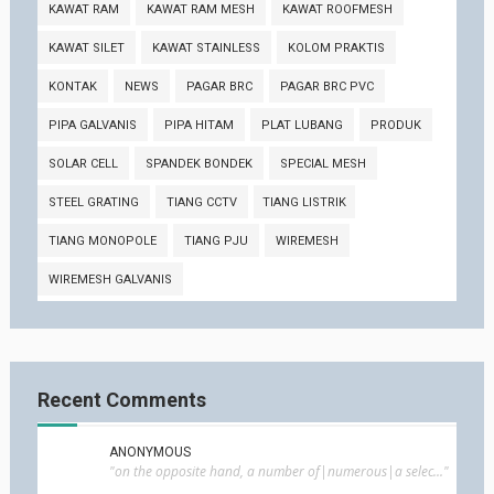
KAWAT RAM
KAWAT RAM MESH
KAWAT ROOFMESH
KAWAT SILET
KAWAT STAINLESS
KOLOM PRAKTIS
KONTAK
NEWS
PAGAR BRC
PAGAR BRC PVC
PIPA GALVANIS
PIPA HITAM
PLAT LUBANG
PRODUK
SOLAR CELL
SPANDEK BONDEK
SPECIAL MESH
STEEL GRATING
TIANG CCTV
TIANG LISTRIK
TIANG MONOPOLE
TIANG PJU
WIREMESH
WIREMESH GALVANIS
Recent Comments
ANONYMOUS
"on the opposite hand, a number of|numerous|a selec..."