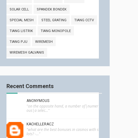
SOLAR CELL
SPANDEK BONDEK
SPECIAL MESH
STEEL GRATING
TIANG CCTV
TIANG LISTRIK
TIANG MONOPOLE
TIANG PJU
WIREMESH
WIREMESH GALVANIS
Recent Comments
ANONYMOUS
"on the opposite hand, a number of|numer
ous|a selec..."
KACHELLERACZ
"what are the best bonuses in casinos with s
lots? -..."